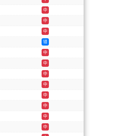
中
中
中
错
中
中
中
中
中
中
中
中