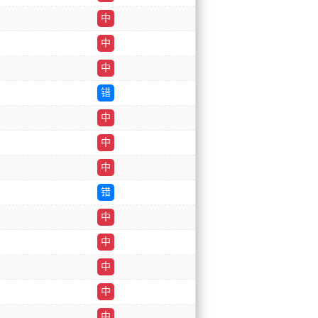
中
中
中
错
中
中
中
错
中
中
中
中
中