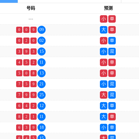
号码
预测
---
小
单
09
大
单
0
0
9
02
小
单
0
2
0
15
小
双
3
9
3
11
小
单
4
5
2
13
小
单
5
0
8
21
小
双
7
5
9
25
大
双
7
9
9
12
大
单
6
4
2
11
大
单
8
2
1
18
小
单
6
3
9
15
大
双
6
4
5