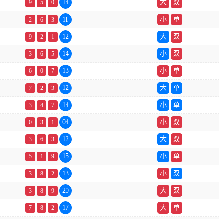
14
大
双
9
5
0
11
小
单
2
6
3
12
大
双
9
2
1
14
小
双
3
6
5
13
小
单
6
0
7
12
大
单
7
2
3
14
小
单
3
4
7
04
小
双
0
3
1
12
大
双
3
6
3
15
小
单
5
1
9
13
小
双
3
8
2
20
大
双
3
8
9
17
大
单
7
8
2