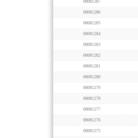
08081287
08081286
08081285
08081284
08081283
08081282
08081281
08081280
08081279
08081278
08081277
08081276
08081275