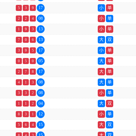
17
小
单
5
3
9
08
小
单
2
2
4
13
小
单
1
9
3
13
大
双
7
0
6
17
小
单
3
9
5
05
大
单
0
5
0
17
大
单
2
7
8
08
大
单
4
1
3
08
小
单
3
3
2
04
大
双
1
1
2
12
小
单
8
3
1
15
大
双
5
6
4
15
大
双
8
4
3