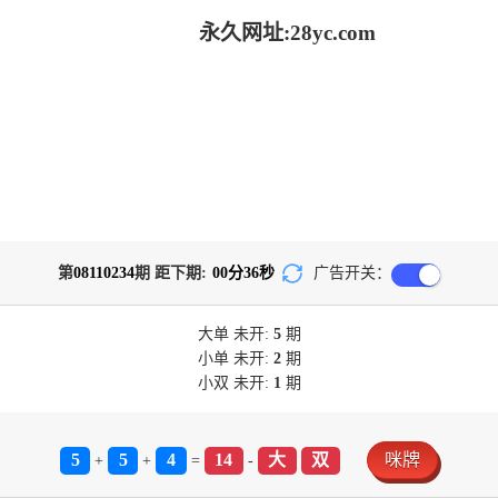
永久网址:28yc.com
第
08110234
期 距下期:
00
分
36
秒
广告开关：
大单
未开:
5
期
小单
未开:
2
期
小双
未开:
1
期
5
5
4
14
大
双
咪牌
+
+
=
-