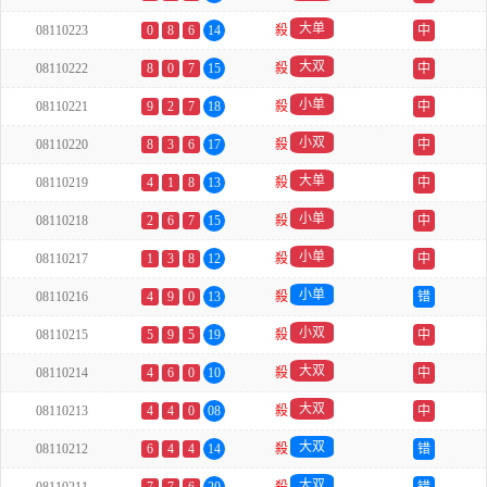
大单
08110223
0
8
6
14
殺
中
大双
08110222
8
0
7
15
殺
中
小单
08110221
9
2
7
18
殺
中
小双
08110220
8
3
6
17
殺
中
大单
08110219
4
1
8
13
殺
中
小单
08110218
2
6
7
15
殺
中
小单
08110217
1
3
8
12
殺
中
小单
08110216
4
9
0
13
殺
错
小双
08110215
5
9
5
19
殺
中
大双
08110214
4
6
0
10
殺
中
大双
08110213
4
4
0
08
殺
中
大双
08110212
6
4
4
14
殺
错
大双