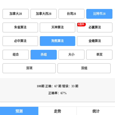
加拿大28
加拿大西28
台湾28
比特币28
朱雀算法
天神算法
必赢算法
必中算法
狗熊算法
金蟾算法
组合
杀组
大小
单双
双项
双组
100期 正确：67 期 错误：33 期
正确率：67%
预测
走势
统计