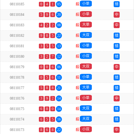
小单
08110185
0
4
1
05
殺
错
小单
08110184
5
9
6
20
殺
中
大单
08110183
4
2
2
08
殺
中
大双
08110182
9
8
5
22
殺
错
小单
08110181
3
5
5
13
殺
错
小双
08110180
3
2
7
12
殺
错
大双
08110179
0
0
6
06
殺
中
小单
08110178
0
5
6
11
殺
错
大单
08110177
5
8
8
21
殺
错
小单
08110176
3
9
2
14
殺
中
大双
08110175
6
8
0
14
殺
错
大双
08110174
6
5
5
16
殺
错
小双
08110173
8
6
8
22
殺
中