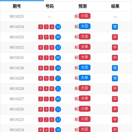
期号
号码
预测
结果
小双
08110235
---
殺
---
大双
08110234
5
5
4
14
殺
错
大双
08110233
3
0
5
08
殺
中
大单
08110232
8
5
0
13
殺
中
大单
08110231
1
3
4
08
殺
中
大双
08110230
8
4
2
14
殺
错
大单
08110229
8
6
3
17
殺
错
大双
08110228
9
4
8
21
殺
中
大单
08110227
2
2
5
09
殺
中
小单
08110226
9
4
2
15
殺
中
小双
08110225
3
2
8
13
殺
中
大双
08110224
8
4
7
19
殺
中