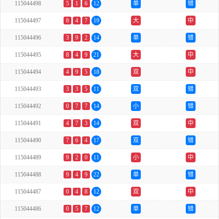
115044498
5
1
6
12
单
错
115044497
8
4
7
19
大
中
115044496
3
9
2
14
单
错
115044495
8
4
9
21
大
中
115044494
4
9
5
18
双
中
115044493
3
3
5
11
双
错
115044492
0
7
7
14
小
错
115044491
4
7
3
14
双
中
115044490
7
6
4
17
双
错
115044489
9
2
0
11
小
中
115044488
9
4
9
22
单
错
115044487
0
4
8
12
双
中
115044486
0
5
7
12
单
错