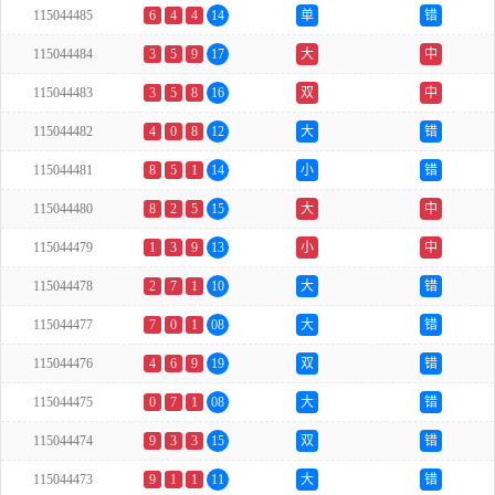
115044485
6
4
4
14
单
错
115044484
3
5
9
17
大
中
115044483
3
5
8
16
双
中
115044482
4
0
8
12
大
错
115044481
8
5
1
14
小
错
115044480
8
2
5
15
大
中
115044479
1
3
9
13
小
中
115044478
2
7
1
10
大
错
115044477
7
0
1
08
大
错
115044476
4
6
9
19
双
错
115044475
0
7
1
08
大
错
115044474
9
3
3
15
双
错
115044473
9
1
1
11
大
错