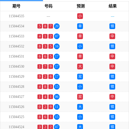
期号
号码
预测
结果
115044535
---
小
---
115044534
5
8
7
20
单
错
115044533
4
1
2
07
单
中
115044532
8
3
5
16
小
错
115044531
6
6
5
17
单
中
115044530
1
7
9
17
大
中
115044529
9
2
6
17
双
错
115044528
4
8
3
15
小
错
115044527
1
4
1
06
双
中
115044526
0
2
9
11
大
错
115044525
8
6
1
15
小
错
115044524
3
2
2
07
大
错