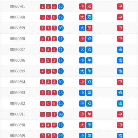
08080701
2
3
5
10
小
双
中
08080700
5
8
6
19
大
双
中
08080699
1
1
3
05
大
单
中
08080698
4
1
6
11
小
双
中
08080697
3
3
5
11
大
双
错
08080696
3
9
2
14
小
单
错
08080695
4
2
6
12
大
单
错
08080694
1
4
4
09
小
双
中
08080693
7
4
7
18
小
单
错
08080692
6
0
9
15
小
双
错
08080691
5
3
1
09
小
单
中
08080690
4
4
8
16
大
单
中
08080689
9
5
2
16
小
单
错