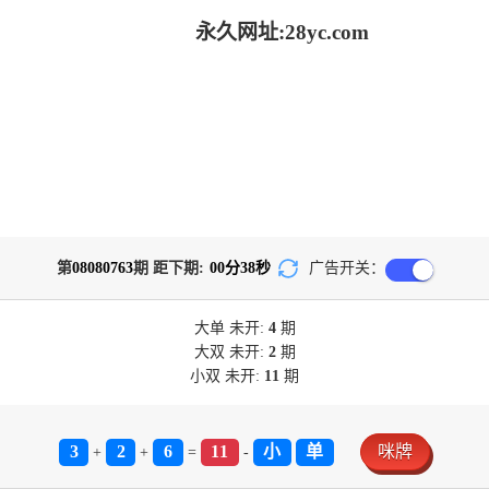
永久网址:28yc.com
第
08080763
期 距下期:
00
分
38
秒
广告开关：
大单
未开:
4
期
大双
未开:
2
期
小双
未开:
11
期
3
2
6
11
小
单
咪牌
+
+
=
-