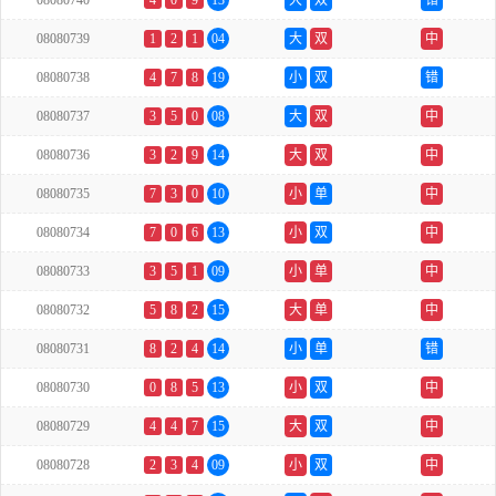
08080740
4
0
9
13
大
双
错
08080739
1
2
1
04
大
双
中
08080738
4
7
8
19
小
双
错
08080737
3
5
0
08
大
双
中
08080736
3
2
9
14
大
双
中
08080735
7
3
0
10
小
单
中
08080734
7
0
6
13
小
双
中
08080733
3
5
1
09
小
单
中
08080732
5
8
2
15
大
单
中
08080731
8
2
4
14
小
单
错
08080730
0
8
5
13
小
双
中
08080729
4
4
7
15
大
双
中
08080728
2
3
4
09
小
双
中