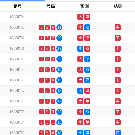
期号
号码
预测
结果
08080764
---
大
单
---
08080763
3
2
6
11
小
双
中
08080762
4
3
2
09
小
单
中
08080761
8
6
4
18
小
双
中
08080760
9
8
5
22
大
单
中
08080759
8
9
2
19
大
双
中
08080758
6
9
0
15
大
双
中
08080757
4
5
4
13
大
单
中
08080756
3
7
7
17
大
单
中
08080755
0
0
5
05
小
双
中
08080754
9
3
1
13
小
单
中
08080753
6
6
6
18
小
单
错