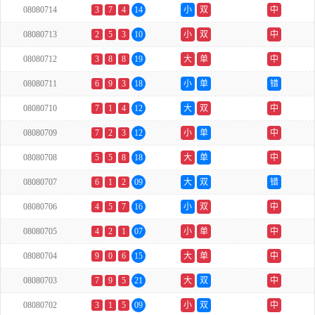
08080714
3
7
4
14
小
双
中
08080713
2
5
3
10
小
双
中
08080712
3
8
8
19
大
单
中
08080711
6
9
3
18
小
单
错
08080710
7
1
4
12
大
双
中
08080709
7
2
3
12
小
单
中
08080708
5
5
8
18
大
单
中
08080707
6
1
2
09
大
双
错
08080706
4
5
7
16
小
双
中
08080705
4
2
1
07
小
单
中
08080704
9
0
6
15
大
单
中
08080703
7
9
5
21
大
双
中
08080702
3
1
5
09
小
双
中