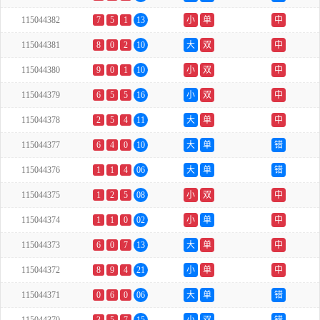
115044382
7
5
1
13
小
单
中
115044381
8
0
2
10
大
双
中
115044380
9
0
1
10
小
双
中
115044379
6
5
5
16
小
双
中
115044378
2
5
4
11
大
单
中
115044377
6
4
0
10
大
单
错
115044376
1
1
4
06
大
单
错
115044375
1
2
5
08
小
双
中
115044374
1
1
0
02
小
单
中
115044373
6
0
7
13
大
单
中
115044372
8
9
4
21
小
单
中
115044371
0
6
0
06
大
单
错