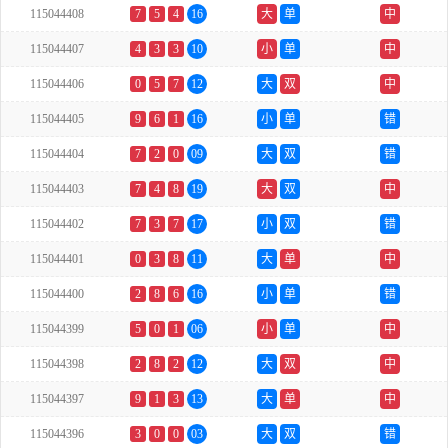
115044408
7
5
4
16
大
单
中
115044407
4
3
3
10
小
单
中
115044406
0
5
7
12
大
双
中
115044405
9
6
1
16
小
单
错
115044404
7
2
0
09
大
双
错
115044403
7
4
8
19
大
双
中
115044402
7
3
7
17
小
双
错
115044401
0
3
8
11
大
单
中
115044400
2
8
6
16
小
单
错
115044399
5
0
1
06
小
单
中
115044398
2
8
2
12
大
双
中
115044397
9
1
3
13
大
单
中
115044396
3
0
0
03
大
双
错