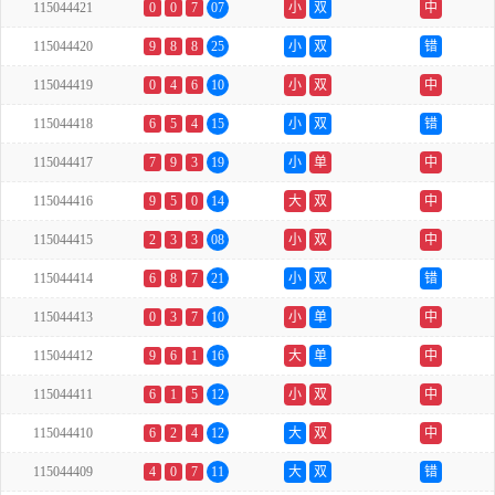
115044421
0
0
7
07
小
双
中
115044420
9
8
8
25
小
双
错
115044419
0
4
6
10
小
双
中
115044418
6
5
4
15
小
双
错
115044417
7
9
3
19
小
单
中
115044416
9
5
0
14
大
双
中
115044415
2
3
3
08
小
双
中
115044414
6
8
7
21
小
双
错
115044413
0
3
7
10
小
单
中
115044412
9
6
1
16
大
单
中
115044411
6
1
5
12
小
双
中
115044410
6
2
4
12
大
双
中
115044409
4
0
7
11
大
双
错