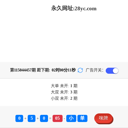
永久网址:28yc.com
第
115044457
期 距下期:
02
时
00
分
11
秒
广告开关：
大单
未开:
1
期
大双
未开:
3
期
小双
未开:
2
期
0
5
0
05
小
单
咪牌
+
+
=
-