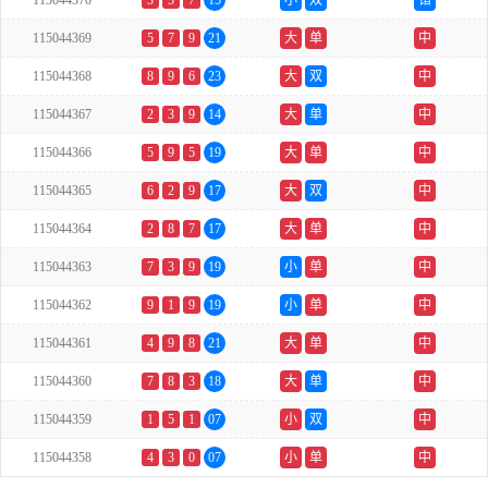
115044370
3
5
7
15
小
双
错
115044369
5
7
9
21
大
单
中
115044368
8
9
6
23
大
双
中
115044367
2
3
9
14
大
单
中
115044366
5
9
5
19
大
单
中
115044365
6
2
9
17
大
双
中
115044364
2
8
7
17
大
单
中
115044363
7
3
9
19
小
单
中
115044362
9
1
9
19
小
单
中
115044361
4
9
8
21
大
单
中
115044360
7
8
3
18
大
单
中
115044359
1
5
1
07
小
双
中
115044358
4
3
0
07
小
单
中