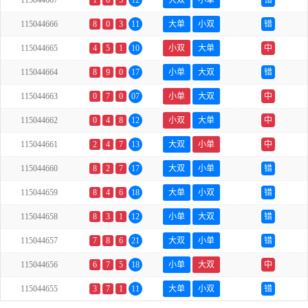
115044667
1
6
5
12
大双
小单
错
115044666
8
0
3
11
大单
小双
错
115044665
4
5
1
10
小双
大单
中
115044664
8
9
0
17
小单
大双
错
115044663
0
7
0
07
小单
大双
中
115044662
0
4
8
12
小双
大单
中
115044661
2
4
7
13
大双
小单
中
115044660
8
2
7
17
大双
小单
错
115044659
8
4
6
18
大单
小双
错
115044658
8
3
1
12
小单
大双
错
115044657
7
8
6
21
大双
小单
错
115044656
6
7
5
18
小单
大双
中
115044655
3
7
1
11
大单
小双
错