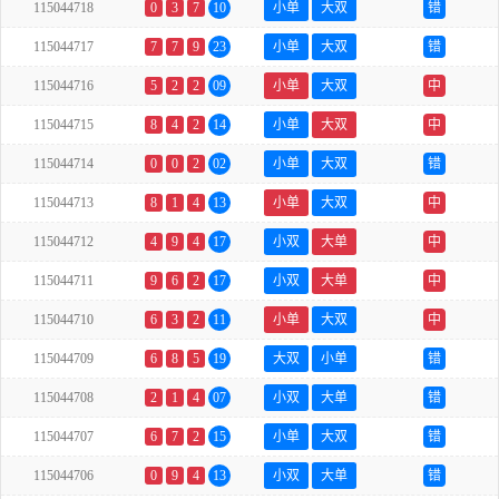
115044718
0
3
7
10
小单
大双
错
115044717
7
7
9
23
小单
大双
错
115044716
5
2
2
09
小单
大双
中
115044715
8
4
2
14
小单
大双
中
115044714
0
0
2
02
小单
大双
错
115044713
8
1
4
13
小单
大双
中
115044712
4
9
4
17
小双
大单
中
115044711
9
6
2
17
小双
大单
中
115044710
6
3
2
11
小单
大双
中
115044709
6
8
5
19
大双
小单
错
115044708
2
1
4
07
小双
大单
错
115044707
6
7
2
15
小单
大双
错
115044706
0
9
4
13
小双
大单
错