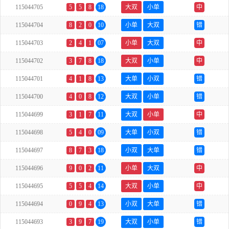
115044705
5
5
8
18
大双
小单
中
115044704
8
2
0
10
小单
大双
错
115044703
2
4
1
07
小单
大双
中
115044702
3
7
8
18
大双
小单
中
115044701
4
1
8
13
大单
小双
错
115044700
4
0
8
12
大双
小单
错
115044699
3
1
7
11
大双
小单
中
115044698
5
4
0
09
大单
小双
错
115044697
8
7
3
18
小双
大单
错
115044696
9
0
2
11
小单
大双
中
115044695
5
5
4
14
大双
小单
中
115044694
0
9
4
13
小双
大单
错
115044693
3
9
7
19
大双
小单
错