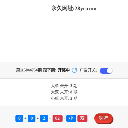
永久网址:28yc.com
第
115044754
期 距下期:
开奖中
广告开关：
大单
未开:
3
期
大双
未开:
8
期
小单
未开:
2
期
0
0
2
02
小
双
咪牌
+
+
=
-