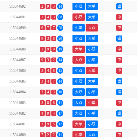
115044692
2
9
3
14
小双
大单
错
115044691
1
4
3
08
小双
大单
中
115044690
6
7
7
20
小单
大双
中
115044689
9
3
8
20
小双
大单
错
115044688
1
9
9
19
大单
小双
中
115044687
9
3
2
14
大双
小单
中
115044686
3
4
8
15
小双
大单
中
115044685
3
4
7
14
小双
大单
错
115044684
3
4
3
10
大双
小单
错
115044683
3
0
8
11
大双
小单
中
115044682
4
9
4
17
大双
小单
错
115044681
3
9
5
17
大单
小双
中
115044680
7
2
2
11
小单
大双
中