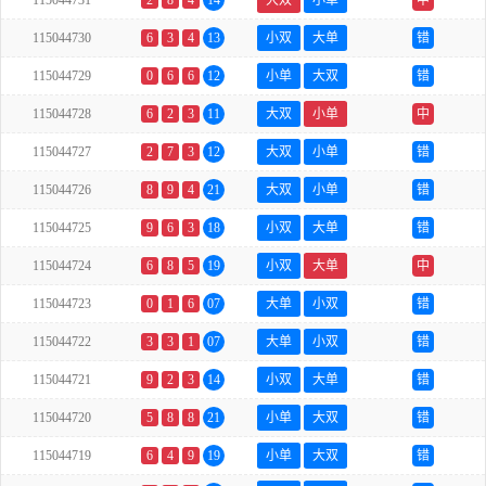
115044731
2
8
4
14
大双
小单
中
115044730
6
3
4
13
小双
大单
错
115044729
0
6
6
12
小单
大双
错
115044728
6
2
3
11
大双
小单
中
115044727
2
7
3
12
大双
小单
错
115044726
8
9
4
21
大双
小单
错
115044725
9
6
3
18
小双
大单
错
115044724
6
8
5
19
小双
大单
中
115044723
0
1
6
07
大单
小双
错
115044722
3
3
1
07
大单
小双
错
115044721
9
2
3
14
小双
大单
错
115044720
5
8
8
21
小单
大双
错
115044719
6
4
9
19
小单
大双
错