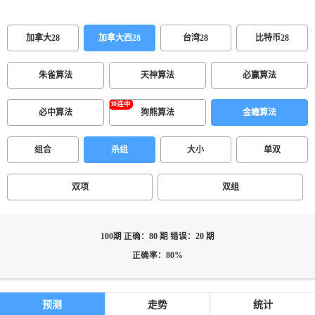
加拿大28
加拿大西28
台湾28
比特币28
朱雀算法
天神算法
必赢算法
必中算法
狗熊算法
金蟾算法
组合
杀组
大小
单双
双项
双组
100期 正确：80 期 错误：20 期
正确率：80%
预测
走势
统计