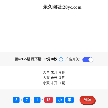
永久网址:28yc.com
第
62155
期 距下期:
02
分
18
秒
广告开关：
大单
未开:
6
期
大双
未开:
3
期
小双
未开:
1
期
5
7
1
13
小
单
咪牌
+
+
=
-