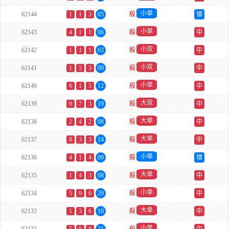
小单
62144
1
1
3
05
殺
错
小单
62143
4
1
1
06
殺
中
小双
62142
1
1
1
03
殺
中
小双
62141
1
5
3
09
殺
中
小单
62140
6
1
5
12
殺
中
大双
62139
9
7
3
19
殺
中
大单
62138
2
4
2
08
殺
中
大单
62137
8
3
3
14
殺
中
小单
62136
4
1
4
09
殺
错
大单
62135
1
4
3
08
殺
中
小单
62134
5
9
6
20
殺
中
大单
62133
1
3
6
10
殺
中
小单