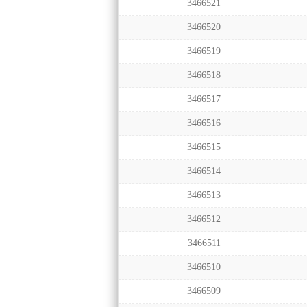
3466521
3466520
3466519
3466518
3466517
3466516
3466515
3466514
3466513
3466512
3466511
3466510
3466509