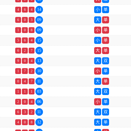
14
小
单
4
6
4
09
大
单
6
0
3
09
小
单
1
0
8
15
小
单
5
6
4
15
大
单
6
2
7
13
大
双
9
0
4
10
小
单
1
7
2
11
大
单
0
4
7
03
大
双
1
1
1
06
小
单
2
0
4
11
大
双
6
3
2
12
大
单
4
0
8