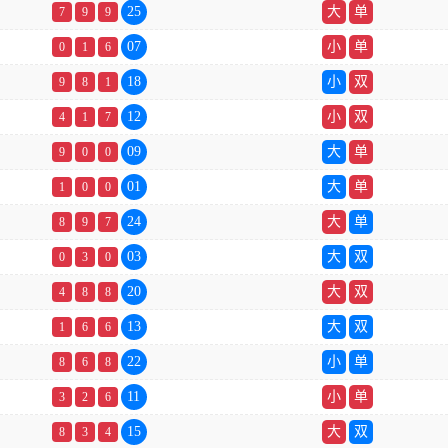
25
大
单
7
9
9
07
小
单
0
1
6
18
小
双
9
8
1
12
小
双
4
1
7
09
大
单
9
0
0
01
大
单
1
0
0
24
大
单
8
9
7
03
大
双
0
3
0
20
大
双
4
8
8
13
大
双
1
6
6
22
小
单
8
6
8
11
小
单
3
2
6
15
大
双
8
3
4