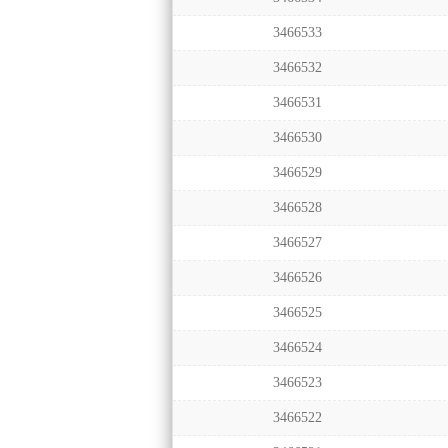
3466533
3466532
3466531
3466530
3466529
3466528
3466527
3466526
3466525
3466524
3466523
3466522