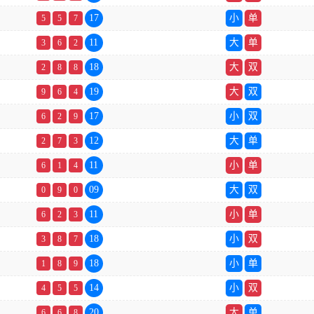
17
小
单
5
5
7
11
大
单
3
6
2
18
大
双
2
8
8
19
大
双
9
6
4
17
小
双
6
2
9
12
大
单
2
7
3
11
小
单
6
1
4
09
大
双
0
9
0
11
小
单
6
2
3
18
小
双
3
8
7
18
小
单
1
8
9
14
小
双
4
5
5
20
大
单
6
6
8