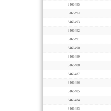
3466495
3466494
3466493
3466492
3466491
3466490
3466489
3466488
3466487
3466486
3466485
3466484
3466483