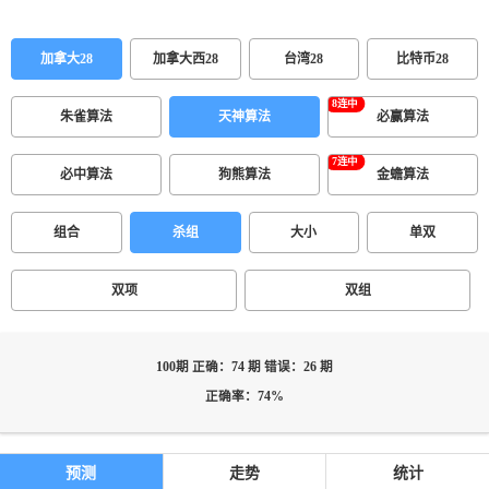
加拿大28
加拿大西28
台湾28
比特币28
朱雀算法
天神算法
必赢算法
必中算法
狗熊算法
金蟾算法
组合
杀组
大小
单双
双项
双组
100期 正确：74 期 错误：26 期
正确率：74%
预测
走势
统计