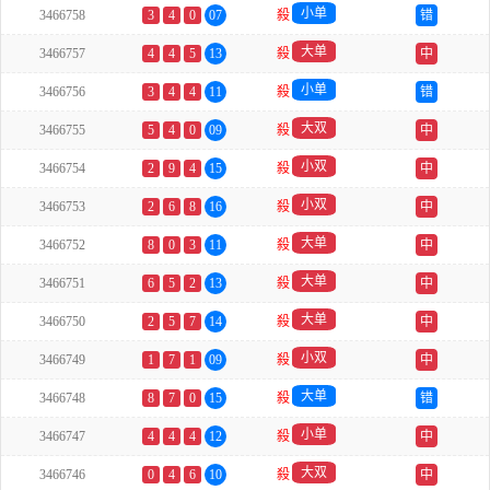
小单
3466758
3
4
0
07
殺
错
大单
3466757
4
4
5
13
殺
中
小单
3466756
3
4
4
11
殺
错
大双
3466755
5
4
0
09
殺
中
小双
3466754
2
9
4
15
殺
中
小双
3466753
2
6
8
16
殺
中
大单
3466752
8
0
3
11
殺
中
大单
3466751
6
5
2
13
殺
中
大单
3466750
2
5
7
14
殺
中
小双
3466749
1
7
1
09
殺
中
大单
3466748
8
7
0
15
殺
错
小单
3466747
4
4
4
12
殺
中
大双
3466746
0
4
6
10
殺
中