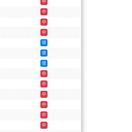
中
中
中
中
错
错
错
中
中
中
中
中
中