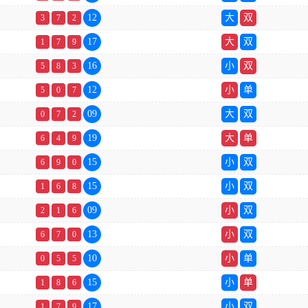
12
大
双
3
7
2
17
大
双
1
7
9
16
小
双
5
8
3
12
小
单
5
0
7
09
大
双
0
7
2
19
大
单
6
4
9
15
小
双
6
9
0
15
小
双
1
6
8
09
小
双
2
1
6
13
小
双
6
7
0
10
小
单
0
5
5
15
小
单
1
8
6
17
小
双
1
7
9