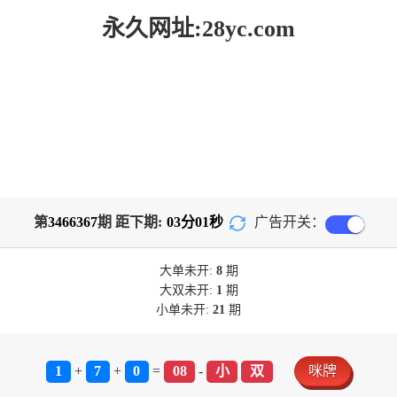
永久网址:28yc.com
第
3466367
期 距下期:
03
分
00
秒
广告开关：
大单
未开:
8
期
大双
未开:
1
期
小单
未开:
21
期
1
+
7
+
0
=
08
-
小
双
咪牌