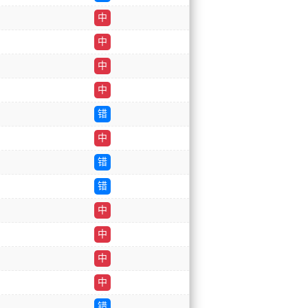
中
中
中
中
错
中
错
错
中
中
中
中
错