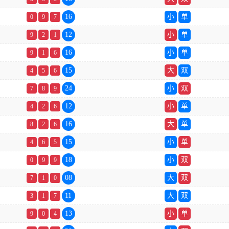
16
小
单
0
9
7
12
小
单
9
2
1
16
小
单
9
1
6
15
大
双
4
5
6
24
小
双
7
8
9
12
小
单
4
2
6
16
大
单
8
2
6
15
小
单
4
6
5
18
小
双
0
9
9
08
大
双
7
1
0
11
大
双
3
1
7
13
小
单
9
0
4