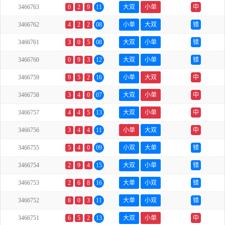
3466763
0
2
9
11
大双
小单
中
3466762
4
2
2
08
小单
大双
错
3466761
3
0
5
08
大双
小单
错
3466760
0
9
3
12
大双
小单
错
3466759
9
5
2
16
小单
大双
中
3466758
3
4
0
07
大双
小单
中
3466757
4
4
5
13
大双
小单
中
3466756
3
4
4
11
小单
大双
中
3466755
5
4
0
09
小双
大单
错
3466754
2
9
4
15
大双
小单
错
3466753
2
6
8
16
大单
小双
错
3466752
8
0
3
11
大单
小双
错
3466751
6
5
2
13
大双
小单
中