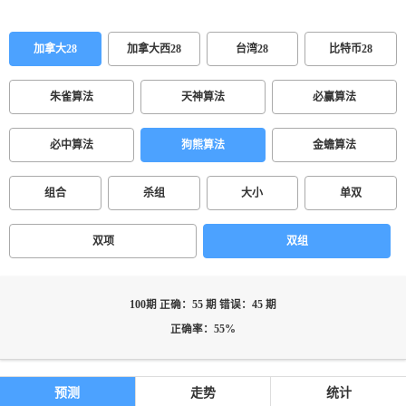
加拿大28
加拿大西28
台湾28
比特币28
朱雀算法
天神算法
必赢算法
必中算法
狗熊算法
金蟾算法
组合
杀组
大小
单双
双项
双组
100期 正确：55 期 错误：45 期
正确率：55%
预测
走势
统计