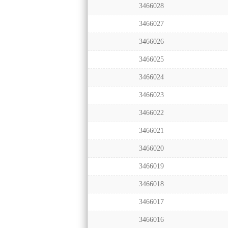
3466028
3466027
3466026
3466025
3466024
3466023
3466022
3466021
3466020
3466019
3466018
3466017
3466016