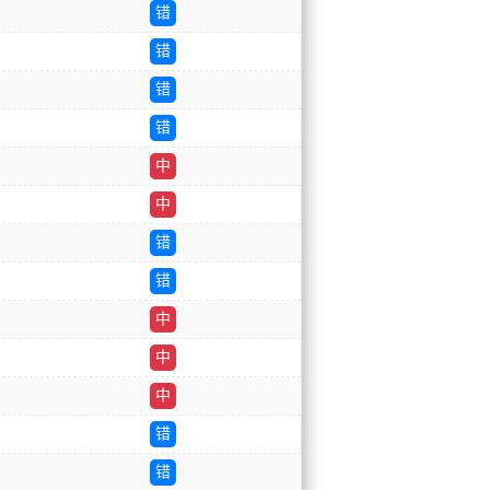
错
错
错
错
中
中
错
错
中
中
中
错
错