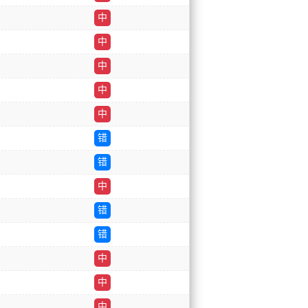
中
中
中
中
中
错
错
中
错
错
中
中
中