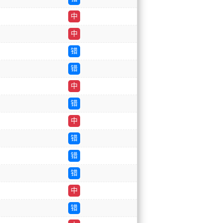
中
中
错
错
中
错
中
错
错
错
中
错