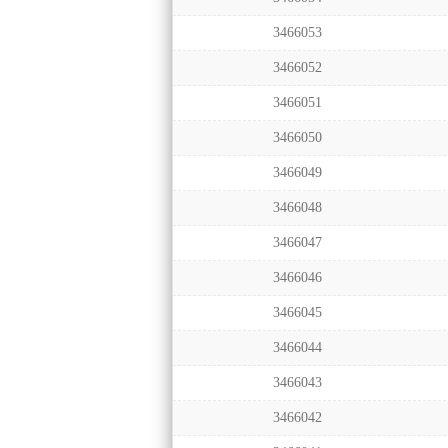
3466053
3466052
3466051
3466050
3466049
3466048
3466047
3466046
3466045
3466044
3466043
3466042