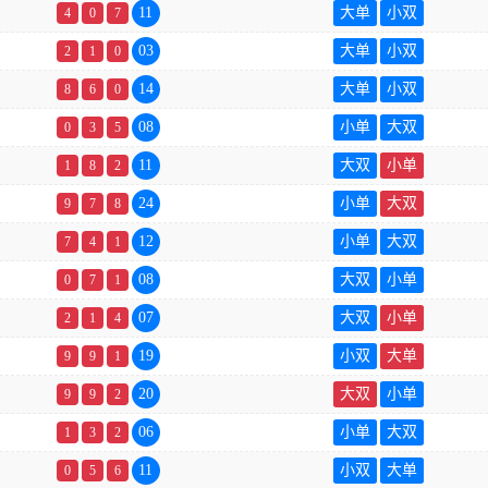
11
大单
小双
4
0
7
03
大单
小双
2
1
0
14
大单
小双
8
6
0
08
小单
大双
0
3
5
11
大双
小单
1
8
2
24
小单
大双
9
7
8
12
小单
大双
7
4
1
08
大双
小单
0
7
1
07
大双
小单
2
1
4
19
小双
大单
9
9
1
20
大双
小单
9
9
2
06
小单
大双
1
3
2
11
小双
大单
0
5
6