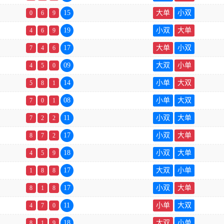
15
大单
小双
0
6
9
19
小双
大单
4
6
9
17
大单
小双
7
4
6
09
大双
小单
4
5
0
14
小单
大双
5
8
1
08
小单
大双
7
0
1
11
小双
大单
7
2
2
17
小双
大单
8
7
2
18
小双
大单
4
5
9
17
大双
小单
1
8
8
17
小双
大单
8
1
8
11
小单
大双
4
7
0
18
大双
小单
8
1
9