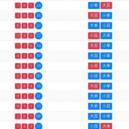
14
小单
大双
7
0
7
18
大双
小单
5
8
5
22
大单
小双
6
8
8
12
小双
大单
3
4
5
14
大双
小单
7
1
6
10
大双
小单
8
2
0
10
小双
大单
4
1
5
00
小双
大单
0
0
0
16
大双
小单
3
9
4
11
大单
小双
0
4
7
13
大单
小双
9
3
1
08
大双
小单
1
0
7
17
小双
大单
5
8
4