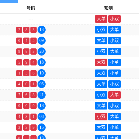
号码
预测
---
大单
小双
13
小双
大单
2
8
3
09
大单
小双
0
4
5
20
小双
大单
9
8
3
18
大双
小单
5
9
4
10
大双
小单
1
3
6
05
大单
小双
4
0
1
21
小双
大单
7
6
8
18
大单
小双
9
0
9
08
小双
大单
4
3
1
15
大双
小单
3
3
9
13
小双
大单
0
5
8