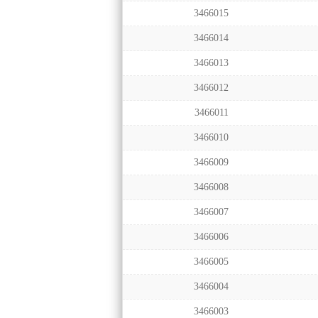
3466015
3466014
3466013
3466012
3466011
3466010
3466009
3466008
3466007
3466006
3466005
3466004
3466003