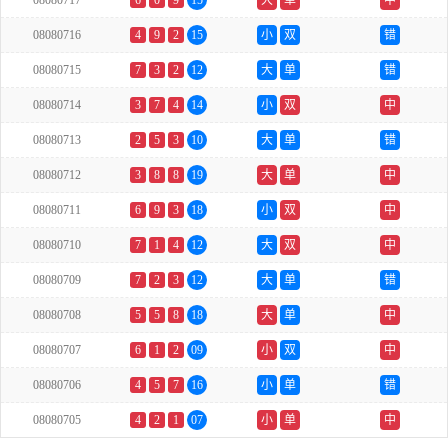
08080717
6
0
9
15
大
单
中
08080716
4
9
2
15
小
双
错
08080715
7
3
2
12
大
单
错
08080714
3
7
4
14
小
双
中
08080713
2
5
3
10
大
单
错
08080712
3
8
8
19
大
单
中
08080711
6
9
3
18
小
双
中
08080710
7
1
4
12
大
双
中
08080709
7
2
3
12
大
单
错
08080708
5
5
8
18
大
单
中
08080707
6
1
2
09
小
双
中
08080706
4
5
7
16
小
单
错
08080705
4
2
1
07
小
单
中