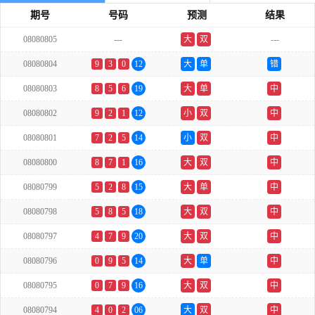
期号
号码
预测
结果
08080805
---
大
双
---
08080804
9
3
0
12
大
单
错
08080803
8
5
6
19
大
单
中
08080802
9
2
1
12
小
双
中
08080801
7
2
5
14
小
双
中
08080800
8
7
1
16
大
双
中
08080799
5
2
8
15
大
单
中
08080798
5
8
5
18
大
双
中
08080797
4
7
9
20
大
双
中
08080796
0
9
5
14
大
单
中
08080795
0
7
9
16
大
双
中
08080794
4
0
2
06
大
双
中