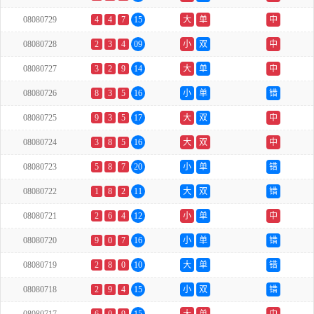
08080729
4
4
7
15
大
单
中
08080728
2
3
4
09
小
双
中
08080727
3
2
9
14
大
单
中
08080726
8
3
5
16
小
单
错
08080725
9
3
5
17
大
双
中
08080724
3
8
5
16
大
双
中
08080723
5
8
7
20
小
单
错
08080722
1
8
2
11
大
双
错
08080721
2
6
4
12
小
单
中
08080720
9
0
7
16
小
单
错
08080719
2
8
0
10
大
单
错
08080718
2
9
4
15
小
双
错