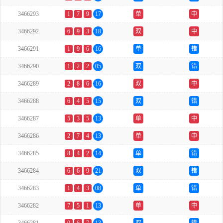
3466293
1
7
9
17
单
中
3466292
6
9
3
18
双
中
3466291
1
9
6
16
单
错
3466290
1
2
2
05
双
错
3466289
2
8
6
16
双
中
3466288
6
4
5
15
双
错
3466287
5
3
5
13
单
中
3466286
2
7
4
13
单
中
3466285
8
4
2
14
单
错
3466284
6
6
9
21
双
错
3466283
1
4
3
08
单
错
3466282
7
5
1
13
单
中