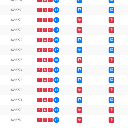
3466281
0
6
7
13
双
错
3466280
8
3
2
13
双
错
3466279
2
7
2
11
单
中
3466278
7
7
9
23
单
中
3466277
7
4
8
19
双
错
3466276
4
2
6
12
单
错
3466275
2
6
2
10
双
中
3466274
5
8
0
13
双
错
3466273
9
4
0
13
双
错
3466272
7
7
1
15
单
中
3466271
0
4
7
11
双
错
3466270
6
6
3
15
单
中
3466269
3
7
7
17
单
中